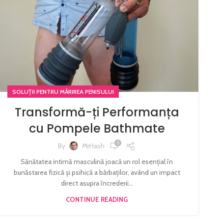
SOLUȚII PENTRU MĂRIREA PENISULUI
Transformă-ți Performanța
cu Pompele Bathmate
0
By
MrHash
Sănătatea intimă masculină joacă un rol esențial în
bunăstarea fizică și psihică a bărbaților, având un impact
direct asupra încrederii...
CONTINUE READING