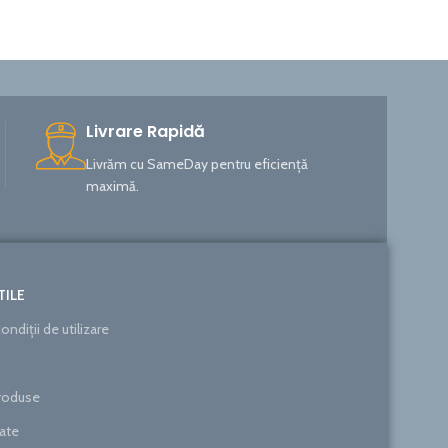
Livrare Rapidă
Livrăm cu SameDay pentru eficiență
maximă.
TILE
ondiții de utilizare
produse
zate