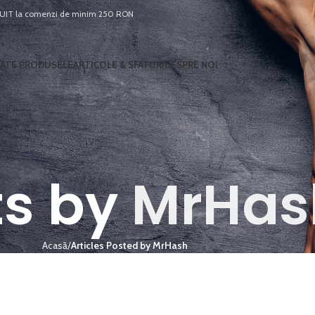
T la comenzi de minim 250 RON
ATE PRODUSELE
ARTICOLE & SFATURI
DESPRE NOI
ts by
MrHas
Acasă
Articles Posted by MrHash