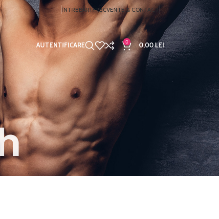
ÎNTREBĂRI FRECVENTE & CONTACT
0
AUTENTIFICARE
0,00
LEI
h