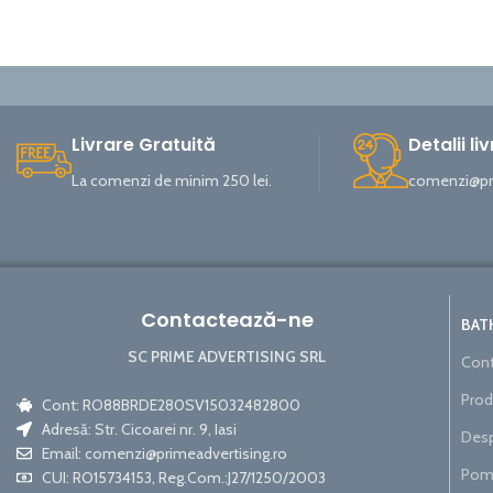
Livrare Gratuită
Detalii li
La comenzi de minim 250 lei.
comenzi@pri
Contactează-ne
BAT
SC PRIME ADVERTISING SRL
Cont
Prod
Cont: RO88BRDE280SV15032482800
Adresă: Str. Cicoarei nr. 9, Iasi
Desp
Email:
comenzi@primeadvertising.ro
Pom
CUI: RO15734153, Reg.Com.:J27/1250/2003