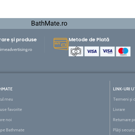
BathMate.ro
vrare și produse
Metode de Plată
meadvertising.ro
-29%
HMATE
LINK-URI U
ul meu
Termeni și c
use favorite
Livrare
re noi
Returnare 
pe Bathmate
Plăți securi