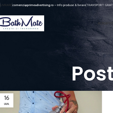
LIVRARE
comenzi@primeadvertising.ro
– Info produse & livrare
TRANSPORT GRATUI
ACASA
TO
Pos
16
IAN.