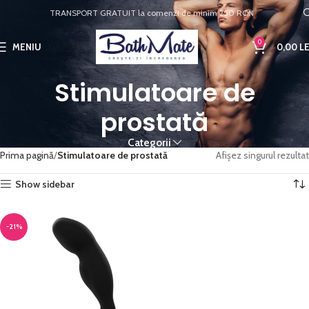
TRANSPORT GRATUIT la comenzi de minim 250 RON
0
MENIU
0,00
LE
Stimulatoare de
prostată
Categorii
Prima pagină
Stimulatoare de prostată
Afișez singurul rezultat
Show sidebar
-21%