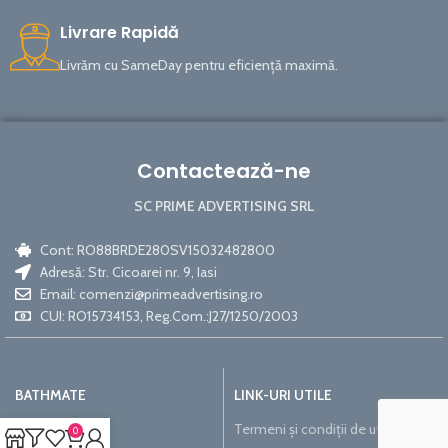
Livrare Rapidă
Livrăm cu SameDay pentru eficiență maximă.
Contactează-ne
SC PRIME ADVERTISING SRL
Cont: RO88BRDE280SV15032482800
Adresă: Str. Cicoarei nr. 9, Iasi
Email:
comenzi@primeadvertising.ro
CUI: RO15734153, Reg.Com.:J27/1250/2003
BATHMATE
LINK-URI UTILE
Contul meu
Termeni și condiții de utilizare
0