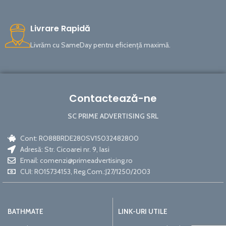
Livrare Rapidă
Livrăm cu SameDay pentru eficiență maximă.
Contactează-ne
SC PRIME ADVERTISING SRL
Cont: RO88BRDE280SV15032482800
Adresă: Str. Cicoarei nr. 9, Iasi
Email:
comenzi@primeadvertising.ro
CUI: RO15734153, Reg.Com.:J27/1250/2003
BATHMATE
LINK-URI UTILE