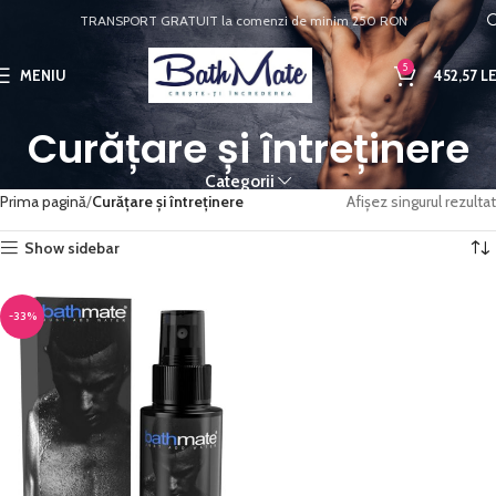
TRANSPORT GRATUIT la comenzi de minim 250 RON
5
MENIU
452,57
LE
Curățare și întreținere
Categorii
Prima pagină
Curățare și întreținere
Afișez singurul rezultat
Show sidebar
-33%