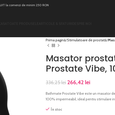
T la comenzi de minim 250 RON
CASA
TOATE PRODUSELE
ARTICOLE & SFATURI
DESPRE NOI
Prima pagină
Stimulatoare de prostată
Masa
Masator prosta
Prostate Vibe, 1
266,42
lei
336,25
lei
Bathmate Prostate Vibe este un masator de p
100% impermeabil, ideal pentru stimulare i
În stoc