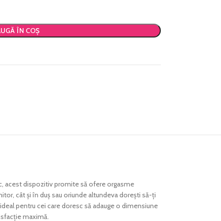
UGĂ ÎN COȘ
c, acest dispozitiv promite să ofere orgasme
tor, cât și în duș sau oriunde altundeva dorești să-ți
te ideal pentru cei care doresc să adauge o dimensiune
atisfacție maximă.