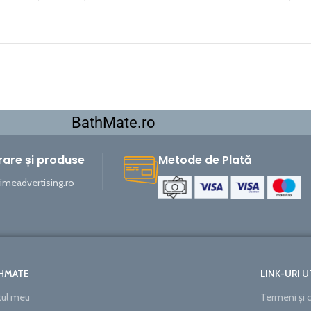
BathMate.ro
vrare și produse
Metode de Plată
meadvertising.ro
-29%
HMATE
LINK-URI U
ul meu
Termeni și c