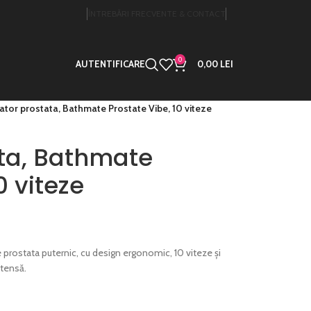
ÎNTREBĂRI FRECVENTE & CONTACT
0
AUTENTIFICARE
0,00
LEI
tor prostata, Bathmate Prostate Vibe, 10 viteze
ta, Bathmate
0 viteze
rostata puternic, cu design ergonomic, 10 viteze și
ntensă.