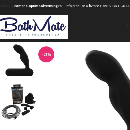
LIVRARE
comenzi@primeadvertising.ro
– Info produse & livrare
TRANSPORT GRATUI
A
-21%