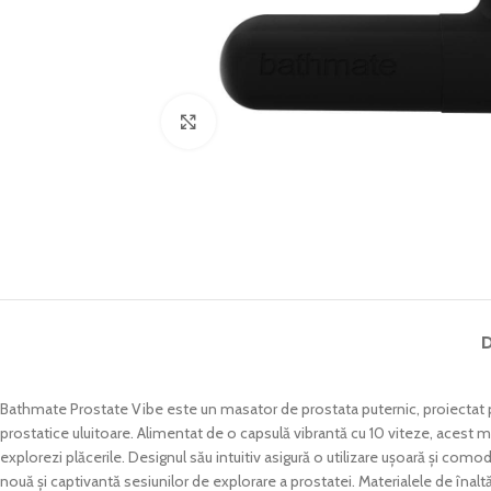
Click to enlarge
D
Bathmate Prostate Vibe este un masator de prostata puternic, proiectat p
prostatice uluitoare. Alimentat de o capsulă vibrantă cu 10 viteze, acest ma
explorezi plăcerile. Designul său intuitiv asigură o utilizare ușoară și co
nouă și captivantă sesiunilor de explorare a prostatei. Materialele de înalt