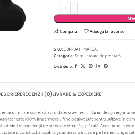
ADA
Compară
Adaugă la favorite
SKU:
DBN-BATHMATE95
Categorie:
Stimulatoare de prostată
Distribuie:
ESCRIERE
RECENZII (0)
LIVRARE & EXPEDIERE
entru stimulare supremă a prostatei și perineului. Cu un design ergonomi
sajator este 100% impermeabil, fiind potrivit atât pentru utilizare în dormi
modă, oferind o experiență de stimulare intensă și plăcută. Acest produs es
ă calitate și construcția durabilă garantează o utilizare pe termen lung și s