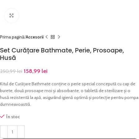
Click to enlarge
Prima pagină
Accesorii
Set Curățare Bathmate, Perie, Prosoape,
Husă
158,99
lei
250,99
lei
Kitul de Curățare Bathmate conține o perie special concepută cu cap de
burete, două prosoape moi și absorbante, o tabletă de sterilizare și o
husă rezistentă la apă, asigurând igienă optimă și protecție pentru pompa
dumneavoastră.
În stoc