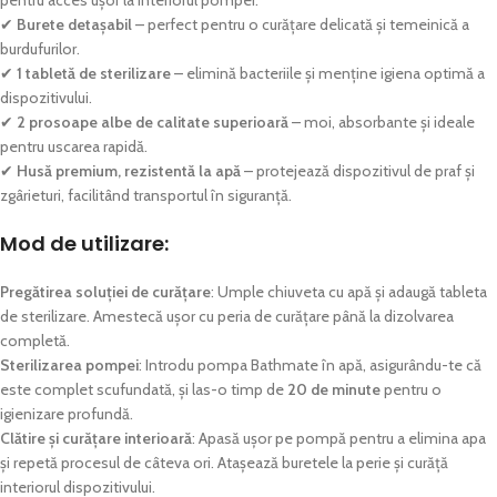
pentru acces ușor la interiorul pompei.
✔
Burete detașabil
– perfect pentru o curățare delicată și temeinică a
burdufurilor.
✔
1 tabletă de sterilizare
– elimină bacteriile și menține igiena optimă a
dispozitivului.
✔
2 prosoape albe de calitate superioară
– moi, absorbante și ideale
pentru uscarea rapidă.
✔
Husă premium, rezistentă la apă
– protejează dispozitivul de praf și
zgârieturi, facilitând transportul în siguranță.
Mod de utilizare:
Pregătirea soluției de curățare
: Umple chiuveta cu apă și adaugă tableta
de sterilizare. Amestecă ușor cu peria de curățare până la dizolvarea
completă.
Sterilizarea pompei
: Introdu pompa Bathmate în apă, asigurându-te că
este complet scufundată, și las-o timp de
20 de minute
pentru o
igienizare profundă.
Clătire și curățare interioară
: Apasă ușor pe pompă pentru a elimina apa
și repetă procesul de câteva ori. Atașează buretele la perie și curăță
interiorul dispozitivului.