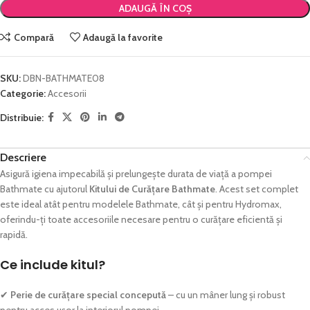
ADAUGĂ ÎN COȘ
Compară
Adaugă la favorite
SKU:
DBN-BATHMATE08
Categorie:
Accesorii
Distribuie:
Descriere
Asigură igiena impecabilă și prelungește durata de viață a pompei
Bathmate cu ajutorul
Kitului de Curățare Bathmate
. Acest set complet
este ideal atât pentru modelele Bathmate, cât și pentru Hydromax,
oferindu-ți toate accesoriile necesare pentru o curățare eficientă și
rapidă.
Ce include kitul?
✔
Perie de curățare special concepută
– cu un mâner lung și robust