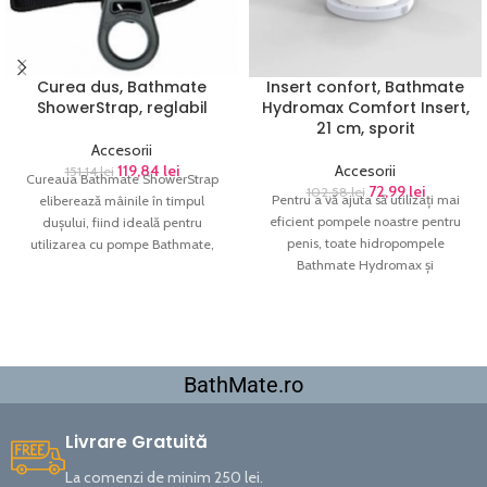
Curea dus, Bathmate
Insert confort, Bathmate
ShowerStrap, reglabil
Hydromax Comfort Insert,
21 cm, sporit
Accesorii
119,84
lei
Accesorii
151,14
lei
Cureaua Bathmate ShowerStrap
72,99
lei
102,58
lei
Pentru a vă ajuta să utilizați mai
eliberează mâinile în timpul
eficient pompele noastre pentru
dușului, fiind ideală pentru
penis, toate hidropompele
utilizarea cu pompe Bathmate,
Bathmate Hydromax și
oferind confort și libertate.
HydroXtreme sunt echipate cu un
tampon de confort cu inserție
lungă Bathmate Hydromax.
Această plăcuță ușurează atașarea
Bathmate pe corp și începe
BathMate.ro
pomparea și este construită pentru
durabilitate pe termen lung.
Livrare Gratuită
La comenzi de minim 250 lei.