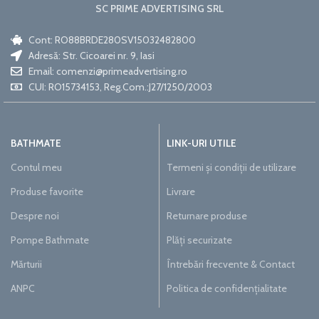
SC PRIME ADVERTISING SRL
Cont: RO88BRDE280SV15032482800
Adresă: Str. Cicoarei nr. 9, Iasi
Email:
comenzi@primeadvertising.ro
CUI: RO15734153, Reg.Com.:J27/1250/2003
BATHMATE
LINK-URI UTILE
Contul meu
Termeni și condiții de utilizare
Produse favorite
Livrare
Despre noi
Returnare produse
Pompe Bathmate
Plăți securizate
Mărturii
Întrebări frecvente & Contact
ANPC
Politica de confidențialitate