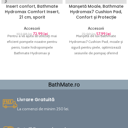
Insert confort, Bathmate
Manșetă Moale, Bathmate
Hydromax Comfort Insert,
Hydromax7 Cushion Pad,
21 cm, sporit
Confort și Protecție
Accesorii
Accesorii
72,99
lei
57,99
lei
102,58
lei
72,99
lei
Pentru a vă ajuta să utilizați mai
Manșetă de lux Bathmate
eficient pompele noastre pentru
Hydromax7 Cushion Pad, moale și
penis, toate hidropompele
sigură pentru piele, optimizează
Bathmate Hydromax și
sesiunile de pompaj oferind
HydroXtreme sunt echipate cu un
confort și protecție sporite.
tampon de confort cu inserție
Manșeta moale Bathmate
lungă Bathmate Hydromax.
Hydromax7 Cushion Pad este
Această plăcuță ușurează atașarea
compatibilă cu Pompa de apă
Bathmate pe corp și începe
Bathmate Hydromax7 (fost
BathMate.ro
pomparea și este construită pentru
Hydromax X30
).
durabilitate pe termen lung.
Livrare Gratuită
La comenzi de minim 250 lei.